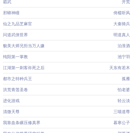
霸武
开荒
邪蟒神瞳
倚槛听风
仙之九品芝麻官
大秦骑兵
问道武侠世界
明道真人
貌美大师兄拒当万人嫌
泊淮酒
纯阳第一掌教
池宁羽
江湖第一刺客诈死之后
天东有若木
都市之特种兵王
孤雁
洪荒青莲圣卷
怕老婆
进化游戏
轻云淡
清微天尊
三喵道尊
我靠血条碾压修真界
暮寒公子