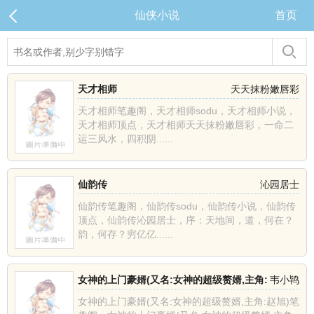
仙侠小说
首页
天才相师
天天抹粉嫩唇彩
天才相师笔趣阁，天才相师sodu，天才相师小说，
天才相师顶点，天才相师天天抹粉嫩唇彩，一命二
运三风水，四积阴......
仙韵传
沁园居士
仙韵传笔趣阁，仙韵传sodu，仙韵传小说，仙韵传
顶点，仙韵传沁园居士，序：天地间，道，何在？
韵，何存？穷亿亿......
女神的上门豪婿(又名:女神的超级赘婿,主角:
韦小鸨
赵旭)
女神的上门豪婿(又名:女神的超级赘婿,主角:赵旭)笔