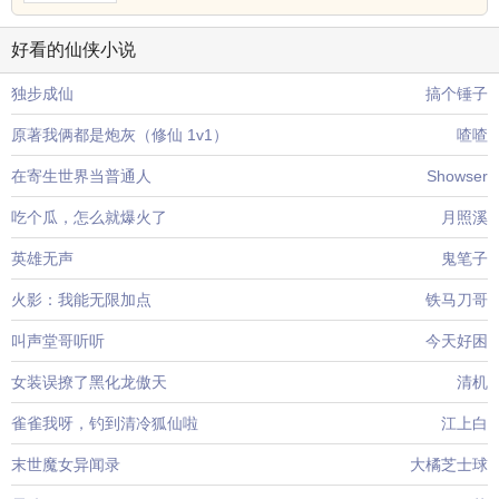
好看的仙侠小说
独步成仙
搞个锤子
原著我俩都是炮灰（修仙 1v1）
喳喳
在寄生世界当普通人
Showser
吃个瓜，怎么就爆火了
月照溪
英雄无声
鬼笔子
火影：我能无限加点
铁马刀哥
叫声堂哥听听
今天好困
女装误撩了黑化龙傲天
清机
雀雀我呀，钓到清冷狐仙啦
江上白
末世魔女异闻录
大橘芝士球