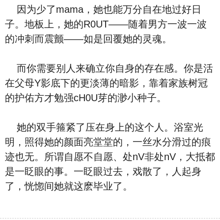
因为少了mama，她也能万分自在地过好日
子。地板上，她的R0UT——随着男方一波一波
的冲刺而震颤——如是回覆她的灵魂。
而你需要别人来确立你自身的存在感。你是活
在父母Y影底下的更淡薄的暗影，靠着家族树冠
的护佑方才勉强cH0U芽的渺小种子。
她的双手箍紧了压在身上的这个人。浴室光
明，照得她的颜面亮堂堂的，一丝水分滑过的痕
迹也无。所谓自愿不自愿、处nV非处nV，大抵都
是一眨眼的事。一眨眼过去，戏散了，人起身
了，恍惚间她就这麽毕业了。