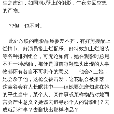
生之虚幻，如同洞x壁上的倒影，午夜梦回空想
的产物。
??但，也不对。
此处放映的电影品质参差不齐，有好剪接配上
烂情节、好演员搭上烂配乐、好特效加上烂服装
等各种排列组合，可无论如何，她在观影时总甩
不开一种感触，那便是眼前每颗镜头出现的人事
物都怀有各自不可剥夺的意义——他会Ai上她，
她会杀了他，这枪会被击发，这花瓶会被推落，
这幽谷会有人长眠其中——但她要怎麽知道在她
的平生当中，某个人、某件事或某样物品对她而
言会产生意义？她该去追寻那个人的背影吗？去
成就那件事？去翻找出那样物品？