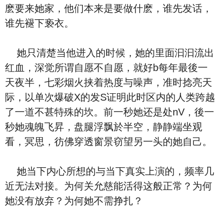
麽要来她家，他们本来是要做什麽，谁先发话，
谁先褪下亵衣。
她只清楚当他进入的时候，她的里面汩汩流出
红血，深觉所谓自愿不自愿，就好b每年最後一
天夜半，七彩烟火挟着热度与噪声，准时捻亮天
际，以单次爆破X的发S证明此时区内的人类跨越
了一道不甚特殊的坎。前一秒她还是处nV，後一
秒她魂魄飞昇，盘腿浮飘於半空，静静端坐观
看，冥思，彷佛穿透窗景窃望另一头的她自己。
她当下内心所想的与当下真实上演的，频率几
近无法对接。为何关允慈能活得这般正常？为何
她没有放弃？为何她不需挣扎？