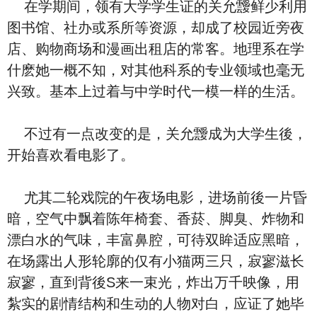
在学期间，领有大学学生证的关允靉鲜少利用
图书馆、社办或系所等资源，却成了校园近旁夜
店、购物商场和漫画出租店的常客。地理系在学
什麽她一概不知，对其他科系的专业领域也毫无
兴致。基本上过着与中学时代一模一样的生活。
不过有一点改变的是，关允靉成为大学生後，
开始喜欢看电影了。
尤其二轮戏院的午夜场电影，进场前後一片昏
暗，空气中飘着陈年椅套、香菸、脚臭、炸物和
漂白水的气味，丰富鼻腔，可待双眸适应黑暗，
在场露出人形轮廓的仅有小猫两三只，寂寥滋长
寂寥，直到背後S来一束光，炸出万千映像，用
紮实的剧情结构和生动的人物对白，应证了她毕