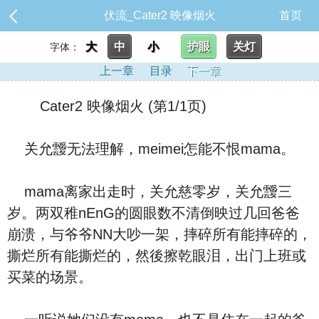
伏流_Cater2 映像烟火
首页
大
中
小
护眼
关灯
字体：
上一章
目录
下一章
Cater2 映像烟火 (第1/1页)
关允靉无法理解，meimei怎能不恨mama。
mama离家出走时，关允慈零岁，关允靉三
岁。两双稚nEnG的圆眼数不清倒映过几回爸爸
崩溃，与爷爷NN大吵一架，摔碎所有能摔碎的，
撕烂所有能撕烂的，然後擦乾眼泪，出门上班或
买菜的场景。