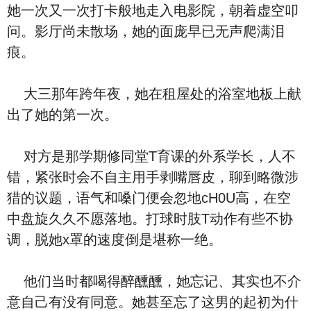
她一次又一次打卡般地走入电影院，朝着虚空叩
问。影厅尚未散场，她的面庞早已无声爬满泪
痕。
大三那年跨年夜，她在租屋处的浴室地板上献
出了她的第一次。
对方是那学期修同堂T育课的外系学长，人不
错，紧张时会不自主用手剥嘴唇皮，聊到略微涉
猎的议题，语气和嗓门便会忽地cH0U高，在空
中盘旋久久不愿落地。打球时肢T动作有些不协
调，脱她x罩的速度倒是堪称一绝。
他们当时都喝得醉醺醺，她忘记、其实也不介
意自己有没有同意。她甚至忘了这男的起初为什