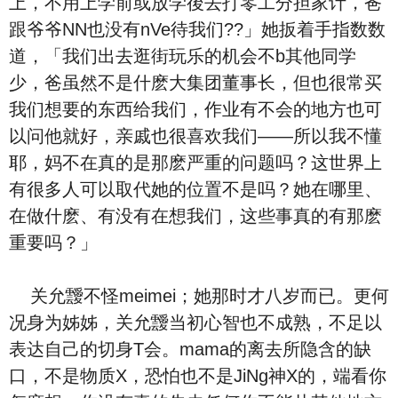
上，不用上学前或放学後去打零工分担家计，爸
跟爷爷NN也没有nVe待我们??」她扳着手指数数
道，「我们出去逛街玩乐的机会不b其他同学
少，爸虽然不是什麽大集团董事长，但也很常买
我们想要的东西给我们，作业有不会的地方也可
以问他就好，亲戚也很喜欢我们——所以我不懂
耶，妈不在真的是那麽严重的问题吗？这世界上
有很多人可以取代她的位置不是吗？她在哪里、
在做什麽、有没有在想我们，这些事真的有那麽
重要吗？」
关允靉不怪meimei；她那时才八岁而已。更何
况身为姊姊，关允靉当初心智也不成熟，不足以
表达自己的切身T会。mama的离去所隐含的缺
口，不是物质X，恐怕也不是JiNg神X的，端看你