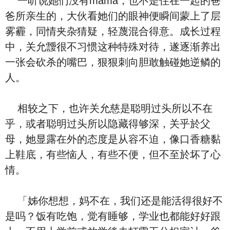
一听说她们没有mama，也不是住在一起的爸
爸所亲生的，大伙看她们的眼神便瞬间蒙上了层
雾霾，同情夹杂猜疑，轻蔑混合得意。成长过程
中，关允靉很不习惯这种特殊对待，遂逐渐养出
一张会砍杀的嘴巴，狠狠刺向胆敢触碰她逆鳞的
人。
相较之下，也许关允慈是聪明过头所以不在
乎，或者聪明过头所以隐藏得够深，关乎於父
母，她显露在外的态度是从容不迫，像口香糖黏
上鞋底，有些恼人，有些不便，但不至於坏了心
情。
「姊你想想，妈不在，我们还是能活得很好不
是吗？饭有吃饱，觉有睡够，学业也都能好好跟