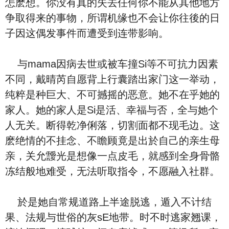
怎麽想。你没有真的失去任何你不能从其他地方
争取得来的事物，所谓机缘也不会让你往後的日
子因这偶发事件而遭受到连带影响。
与mama因病去世或被车撞Si等不可抗力因素
不同，戴晴芮自愿背上行囊踏出家门这一举动，
纯粹是种巨大、不可撼摇的恶意。她不在乎她的
家人。她的家人是Si是活、幸福与否，全与她个
人无关。断得乾净俐落，切割面都不现毛边。这
麽绝情的不挂念、不瞻顾竟是出於自己的亲生母
亲，关允靉光是想像一点皮毛，就感到全身骨骼
冻结般地难受，无法听取指令，不愿融入社群。
於是她自常规道路上半途脱逃，遁入不计结
果、法规与世俗的灰sE地带。时不时逃家翘课，