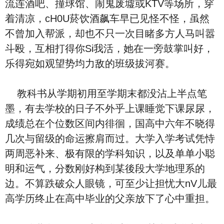
流连酒吧、撞球馆、闹鬼废墟或KTV等场所，穿
着清凉，cH0U菸饮酒飙车早已见怪不怪，虽然
不曾加入帮派，却也不只一次目睹多方人马叫嚣
斗殴，互相打得你Si我活，她在一旁鼓掌叫好，
乐得宛如观望势均力敌的班级拔河赛。
教科书从学期初用至学期末都没沾上半点笔
墨，有去学校的日子不外乎上课睡觉下课尿尿，
成绩总在个位数区间内徘徊，国高中六年不晓得
几次与留级的命运擦肩而过。大学入学考试凭恃
两周恶补来、极有限的学科知识，以及单单小聪
明和运气，分数刚好构到某後段大学地理系的
边。不算跌破众人眼镜，可至少让担忧大nV儿最
高学历终止在高中毕业的父亲放下了心中重担。