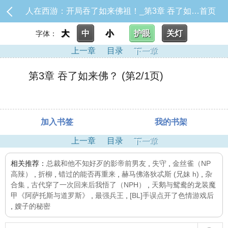
人在西游：开局吞了如来佛祖！_第3章 吞了如来佛？
首页
大
中
小
护眼
关灯
字体：
上一章
目录
下一章
第3章 吞了如来佛？ (第2/1页)
加入书签
我的书架
上一章
目录
下一章
相关推荐：
总裁和他不知好歹的影帝前男友
,
失守
,
金丝雀（NP
高辣）
,
折柳
,
错过的能否再重来
,
赫马佛洛狄忒斯 (兄妹 h)
,
杂
合集
,
古代穿了一次回来后我悟了（NPH）
,
天鹅与鸳鸯的龙装魔
甲《阿萨托斯与道罗斯》
,
最强兵王
,
[BL]手误点开了色情游戏后
,
嫂子的秘密